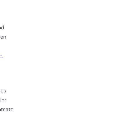
nd
men
-
res
ihr
ntsatz