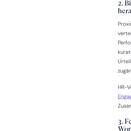
2. 
her
Proxi
verte
Perfo
kurat
Urtei
zugän
HR-Ve
Enga
Zusam
3. 
Work