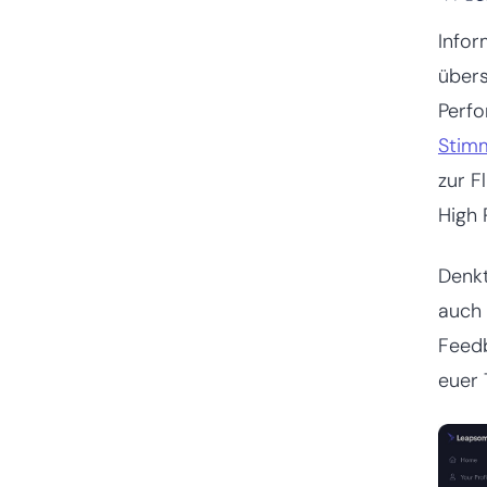
Infor
übers
Perfo
Stim
zur F
High 
Denkt
auch
Feedb
euer 