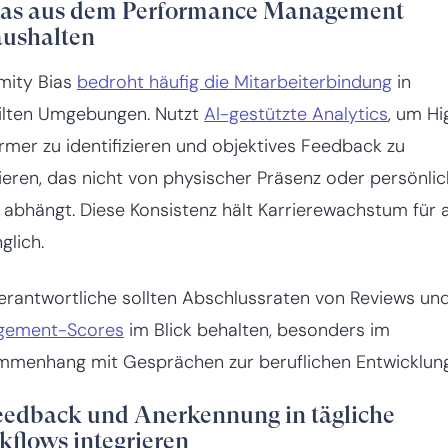
Bias aus dem Performance Management
aushalten
mity Bias
bedroht häufig die Mitarbeiterbindung
in
ilten Umgebungen. Nutzt
AI-gestützte Analytics
, um Hi
rmer zu identifizieren und objektives Feedback zu
ieren, das nicht von physischer Präsenz oder persönli
l abhängt. Diese Konsistenz hält Karrierewachstum für a
glich.
rantwortliche sollten Abschlussraten von Reviews un
gement-Scores
im Blick behalten, besonders im
menhang mit Gesprächen zur beruflichen Entwicklung
Feedback und Anerkennung in tägliche
flows integrieren