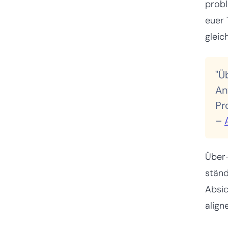
probl
euer 
gleic
"Ü
An
Pr
–
Über-
ständ
Absic
align