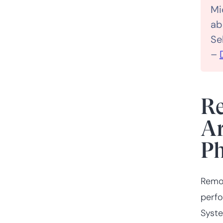
Mi
ab
Se
–
R
Ar
P
Remo
perfo
Syste