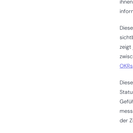
ihnen
infor
Diese
sicht
zeig
zwis
OKRs
Diese
Statu
Gefüh
messe
der Z