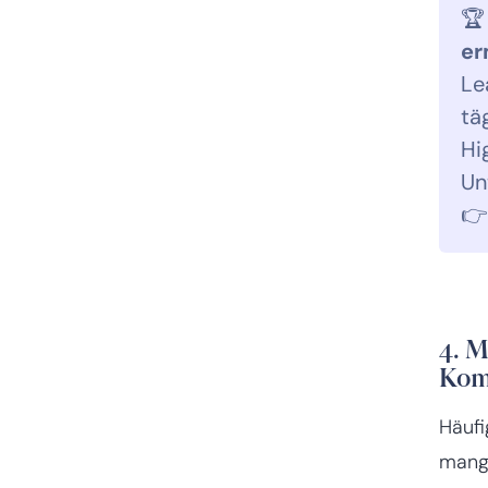

er
Le
tä
Hi
Un

4. M
Kom
Häufi
mang