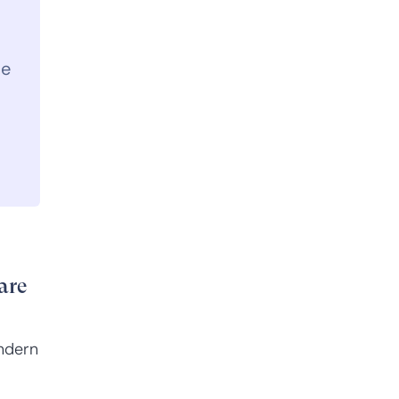
ie
are
ndern