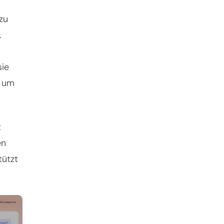
zu
.
sie
, um
t
en
tützt