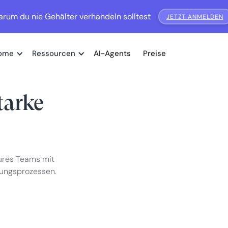
rum du nie Gehälter verhandeln solltest
JETZT ANMELDEN
ome
Ressourcen
AI-Agents
Preise
tarke
eures Teams mit
ungsprozessen.