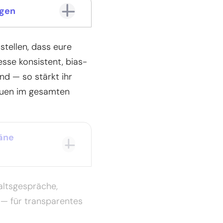
ngen
stellen, dass eure
se konsistent, bias-
nd — so stärkt ihr
rauen im gesamten
räne
altsgespräche,
— für transparentes