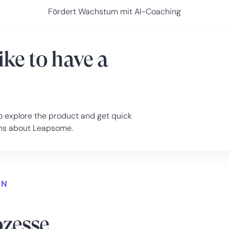
Fördert Wachstum mit AI-Coaching
ike to have a
, to explore the product and get quick
ions about Leapsome.
EN
zesse