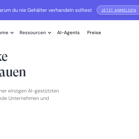
rum du nie Gehälter verhandeln solltest
JETZT ANMELDEN
ome
Ressourcen
AI-Agents
Preise
ke
bauen
iner einzigen AI-gestützten
ende Unternehmen und