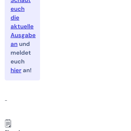
Schaut
euch
die
aktuelle
Ausgabe
an
und
meldet
euch
hier
an!
-
🗒️