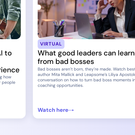
VIRTUAL
I to
What good leaders can learn
from bad bosses
rience
Bad bosses aren’t born, they’re made. Watch best
author Mita Mallick and Leapsome’s Liliya Apostol
ng how
conversation on how to turn bad boss moments i
y people
coaching opportunities.
Watch here