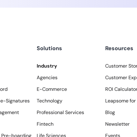
Solutions
Resources
Industry
Customer Stor
Agencies
Customer Exp
ord
E-Commerce
ROI Calculato
e-Signatures
Technology
Leapsome for 
agement
Professional Services
Blog
Fintech
Newsletter
 Pre-boarding
Life Sciences
Events