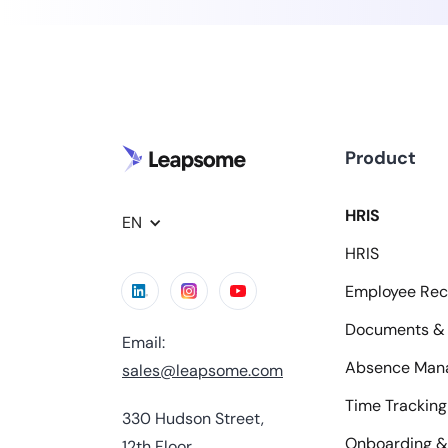
Product
HRIS
EN
HRIS
Employee Rec
Documents & 
Email:
Absence Man
sales@leapsome.com
Time Tracking
330 Hudson Street,
Onboarding &
12th Floor,