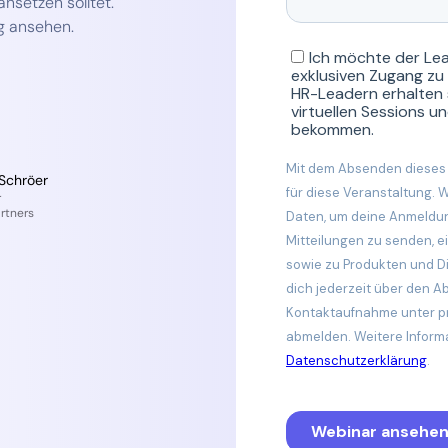
nsetzen solltet.
g ansehen.
 Schröer
r
rtners