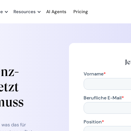
me
Resources
AI Agents
Pricing
J
enz­
etzt
muss
, was das für