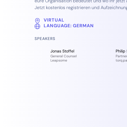
eure Organisation bedeutet und wo ihr jetzt a
Jetzt kostenlos registrieren und Aufzeichnun
VIRTUAL
LANGUAGE:
GERMAN
SPEAKERS
Jonas Stoffel
Philip
General Counsel
Partne
Leapsome
torq.pa