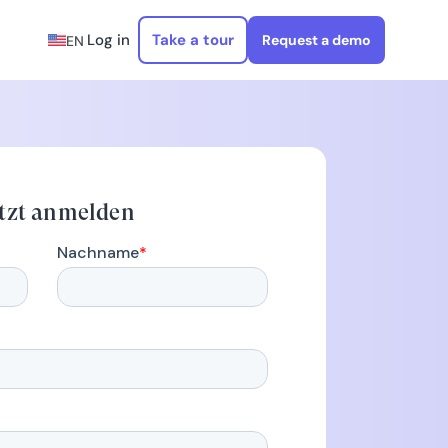
Log in
Take a tour
Request a demo
EN
etzt anmelden