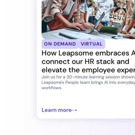
ON DEMAND
VIRTUAL
How Leapsome embraces A
connect our HR stack and
elevate the employee expe
Join us for a 30-minute learning session showi
Leapsome's People team brings AI into everyda
workflows.
Learn more