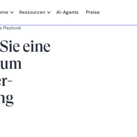
ome
Ressourcen
AI-Agents
Preise
s Playbook
Sie eine
zum
r-
ng