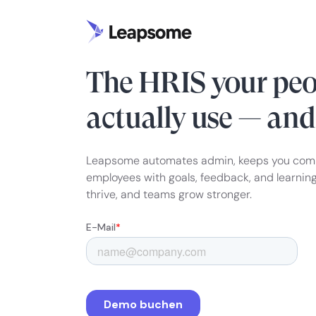
HRIS & PEOPLE ENABLEMENT
The HRIS your peo
actually use — an
Leapsome automates admin, keeps you com
employees with goals, feedback, and learnin
thrive, and teams grow stronger.