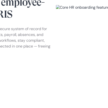
 employee-
RIS
secure system of record for
, payroll, absences, and
orkflows, stay compliant,
ected in one place — freeing