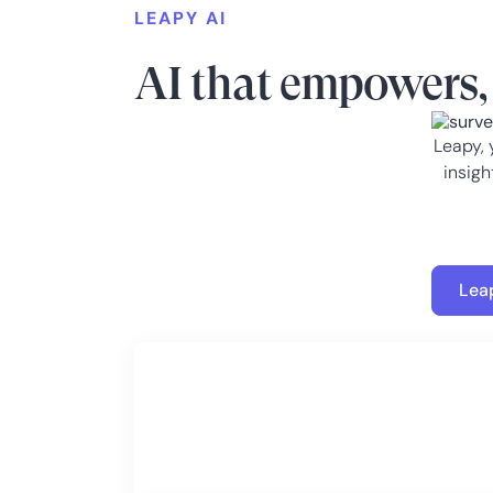
LEAPY AI
AI that empowers, 
Leapy, 
insigh
Lea