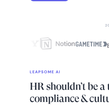
2
LEAPSOME AI
HR shouldn’t be a 
compliance & cult