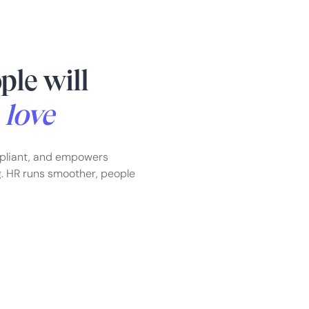
ple will
d
love
pliant, and empowers
g. HR runs smoother, people