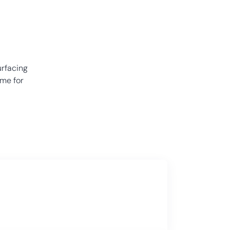
urfacing
ime for