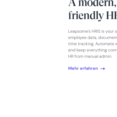
A modern,
friendly H
Leapsome’s HRIS is your 
employee data, documents
time tracking. Automate w
and keep everything conn
HR from manual admin.
Mehr erfahren